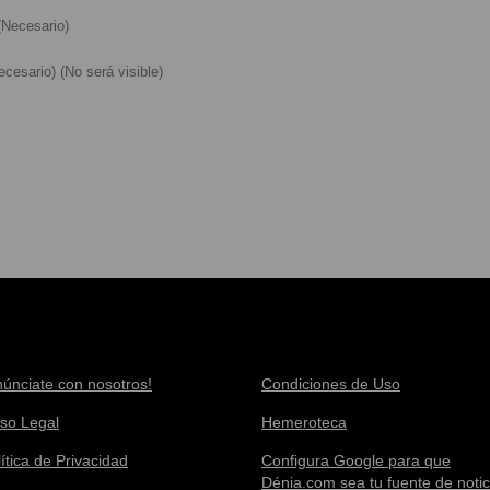
Necesario)
cesario) (No será visible)
núnciate con nosotros!
Condiciones de Uso
iso Legal
Hemeroteca
ítica de Privacidad
Configura Google para que
Dénia.com sea tu fuente de notic