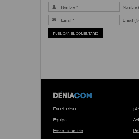
Nombre (
Email (Ne
Estadísticas
¡A
Equipo
Av
Envía tu noticia
Pol