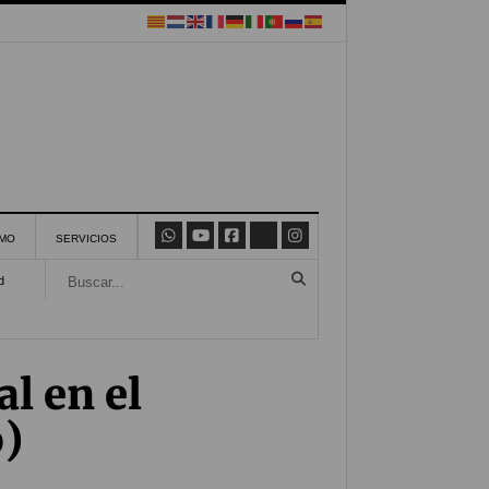
SMO
SERVICIOS
d
al en el
o)