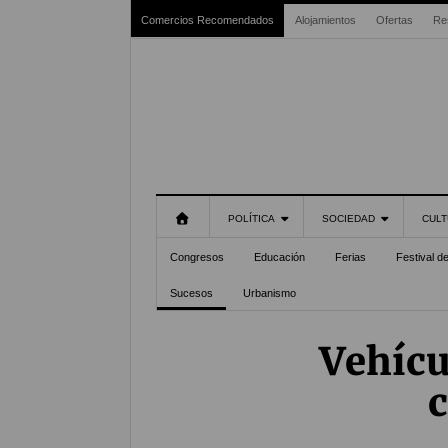
Comercios Recomendados
Alojamientos
Ofertas
Re
POLÍTICA
SOCIEDAD
CULT
Congresos
Educación
Ferias
Festival d
Sucesos
Urbanismo
Vehícu
c