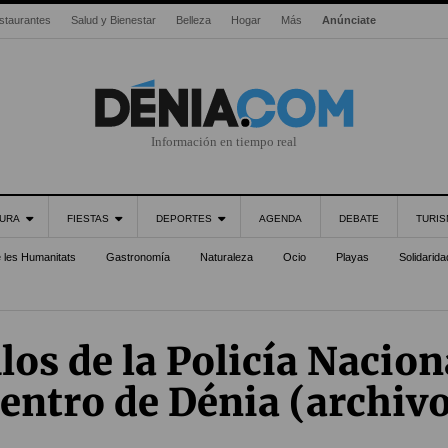
staurantes
Salud y Bienestar
Belleza
Hogar
Más
Anúnciate
Información en tiempo real
URA
FIESTAS
DEPORTES
AGENDA
DEBATE
TURI
e les Humanitats
Gastronomía
Naturaleza
Ocio
Playas
Solidarida
los de la Policía Nacion
entro de Dénia (archiv