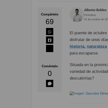
Alberto Robles
Compártelo
Periodista
69
01 de octubre de 20
El puente de octubre
disfrutar de unos dí
historia
,
naturaleza
para escaparse.
Situada en la provinc
Coméntalo
variedad de activida
0
descubrirlas?