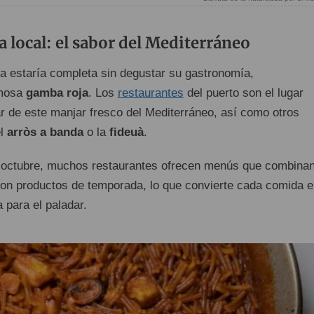
 local: el sabor del Mediterráneo
ia estaría completa sin degustar su gastronomía,
amosa
gamba roja
. Los
restaurantes
del puerto son el lugar
ar de este manjar fresco del Mediterráneo, así como otros
el
arròs a banda
o la
fideuà
.
e octubre, muchos restaurantes ofrecen menús que combina
con productos de temporada, lo que convierte cada comida e
 para el paladar.