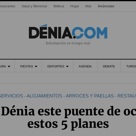
staurantes
Salud y Bienestar
Belleza
Hogar
Más
Anúnciate
Información en tiempo real
URA
FIESTAS
DEPORTES
AGENDA
DEBATE
TURI
SERVICIOS
ALOJAMIENTOS
ARROCES Y PAELLAS
RESTAU
-
-
-
Dénia este puente de o
estos 5 planes