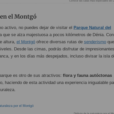
Conoce las calas más especiales de D
en el Montgó
mo activo, no puedes dejar de visitar el
Parque Natural del
a que se alza majestuosa a pocos kilómetros de Dénia. Con
e altura,
el Montgó
ofrece diversas rutas de
senderismo
que
niveles. Desde las cimas, podrás disfrutar de impresionante
anca, y en los días más despejados, incluso divisar la isla d
parque es otro de sus atractivos:
flora y fauna autóctonas
 haciendo de esta actividad una experiencia inigualable pa
turaleza.
Disfruta de la naturaleza por el Mo