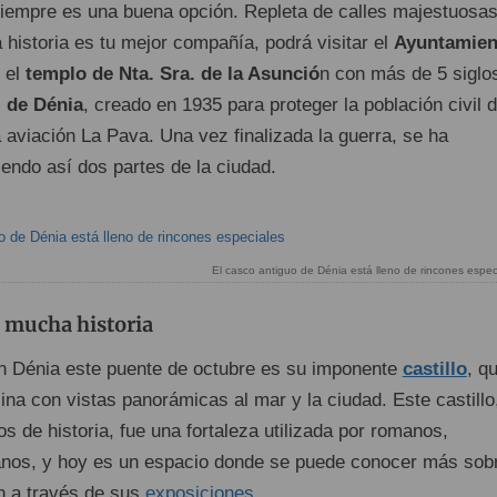
iempre es una buena opción. Repleta de calles majestuosas
a historia es tu mejor compañía, podrá visitar el
Ayuntamien
, el
templo de Nta. Sra. de la Asunció
n con más de 5 siglo
l de Dénia
, creado en 1935 para proteger la población civil 
 aviación La Pava. Una vez finalizada la guerra, se ha
endo así dos partes de la ciudad.
El casco antiguo de Dénia está lleno de rincones espec
n mucha historia
en Dénia este puente de octubre es su imponente
castillo
, q
ina con vistas panorámicas al mar y la ciudad. Este castillo
 de historia, fue una fortaleza utilizada por romanos,
anos, y hoy es un espacio donde se puede conocer más sob
ón a través de sus
exposiciones
.