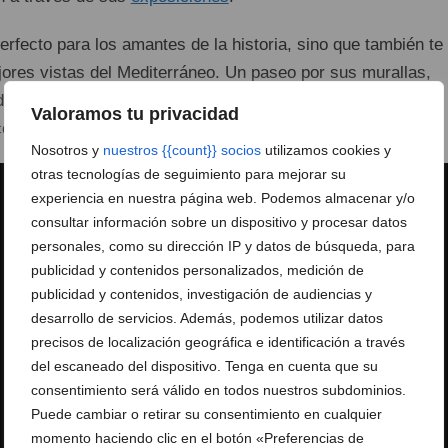
erfecto para los amantes de la historia, sino que también te
jores vistas del Mediterráneo. Un paseo por sus murallas,
ideal para quienes desean disfrutar de la naturaleza y la
Valoramos tu privacidad
ce este entorno único.
Nosotros y
nuestros {{count}} socios
utilizamos cookies y
otras tecnologías de seguimiento para mejorar su
experiencia en nuestra página web. Podemos almacenar y/o
consultar información sobre un dispositivo y procesar datos
personales, como su dirección IP y datos de búsqueda, para
publicidad y contenidos personalizados, medición de
publicidad y contenidos, investigación de audiencias y
desarrollo de servicios. Además, podemos utilizar datos
precisos de localización geográfica e identificación a través
del escaneado del dispositivo. Tenga en cuenta que su
consentimiento será válido en todos nuestros subdominios.
Puede cambiar o retirar su consentimiento en cualquier
momento haciendo clic en el botón «Preferencias de