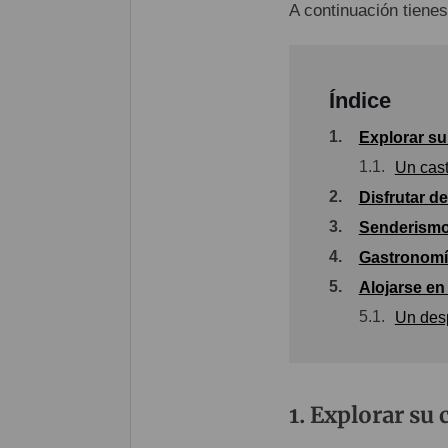
A continuación tienes
Índice
1.
Explorar su
1.1.
Un cast
2.
Disfrutar d
3.
Senderismo
4.
Gastronomía
5.
Alojarse en
5.1.
Un desp
Explorar su c