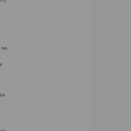
énia
 se
s
e
ra
ntgó