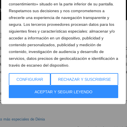
consentimiento» situado en la parte inferior de su pantalla.
Respetamos sus decisiones y nos comprometemos a
ofrecerle una experiencia de navegación transparente y
segura. Los terceros proveedores procesan datos para los
siguientes fines y características especiales: almacenar y/o
 las playas de Dénia
acceder a información en un dispositivo, publicidad y
contenido personalizados, publicidad y medición de
scan relajarse, las
playas
de Dénia son el lugar perfecto. C
contenido, investigación de audiencia y desarrollo de
os
de costa, la ciudad cuenta con una gran variedad de play
servicios, datos precisos de geolocalización e identificación a
 arenosas playas de
Les Marines
, perfectas para familias, h
través de escaneo del dispositivo.
rocosas playas de
Les Rotes
, donde los aficionados al snork
ca vida marina.
CONFIGURAR
RECHAZAR Y SUSCRIBIRSE
ACEPTAR Y SEGUIR LEYENDO
nte de octubre permite disfrutar de un baño refrescante o
r la orilla del mar, disfrutando de la suave brisa mediterrá