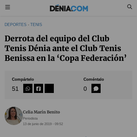
DEPORTES
-
TENIS
Derrota del equipo del Club
Tenis Dénia ante el Club Tenis
Benissa en la ‘Copa Federación’
Compártelo
Coméntalo
51
0
Celia Marín Benito
Periodista
13 de junio de 2019 - 09:52