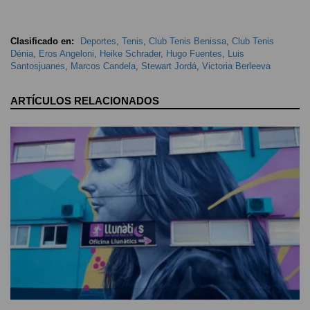
Clasificado en:
Deportes
,
Tenis
,
Club Tenis Benissa
,
Club Tenis
Dénia
,
Eros Angeloni
,
Heike Schrader
,
Hugo Fuentes
,
Luis
Santosjuanes
,
Marcos Candela
,
Stewart Jordá
,
Victoria Berleeva
ARTÍCULOS RELACIONADOS