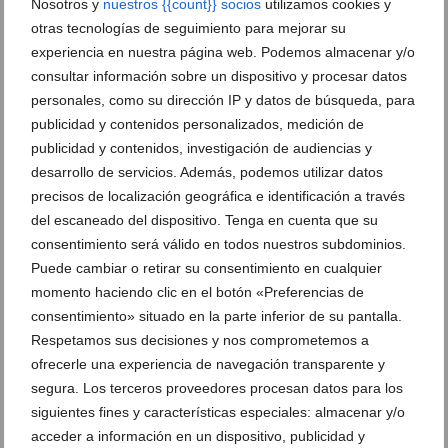
Nosotros y
nuestros {{count}} socios
utilizamos cookies y
otras tecnologías de seguimiento para mejorar su
experiencia en nuestra página web. Podemos almacenar y/o
consultar información sobre un dispositivo y procesar datos
personales, como su dirección IP y datos de búsqueda, para
publicidad y contenidos personalizados, medición de
publicidad y contenidos, investigación de audiencias y
desarrollo de servicios. Además, podemos utilizar datos
precisos de localización geográfica e identificación a través
del escaneado del dispositivo. Tenga en cuenta que su
consentimiento será válido en todos nuestros subdominios.
Dénia estrena 60.000 euros en ayudas para eventos
Puede cambiar o retirar su consentimiento en cualquier
deportivos y refuerza el apoyo a clubes locales
momento haciendo clic en el botón «Preferencias de
consentimiento» situado en la parte inferior de su pantalla.
21 de julio de 2026
Respetamos sus decisiones y nos comprometemos a
ofrecerle una experiencia de navegación transparente y
segura. Los terceros proveedores procesan datos para los
siguientes fines y características especiales: almacenar y/o
acceder a información en un dispositivo, publicidad y