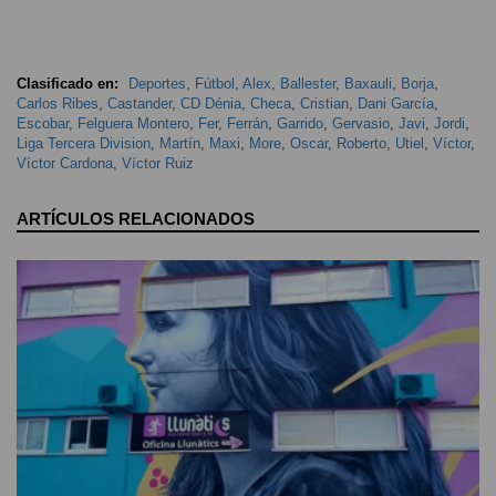
Clasificado en:
Deportes
,
Fútbol
,
Alex
,
Ballester
,
Baxauli
,
Borja
,
Carlos Ribes
,
Castander
,
CD Dénia
,
Checa
,
Cristian
,
Dani García
,
Escobar
,
Felguera Montero
,
Fer
,
Ferrán
,
Garrido
,
Gervasio
,
Javi
,
Jordi
,
Liga Tercera Division
,
Martín
,
Maxi
,
More
,
Oscar
,
Roberto
,
Utiel
,
Víctor
,
Víctor Cardona
,
Víctor Ruiz
ARTÍCULOS RELACIONADOS