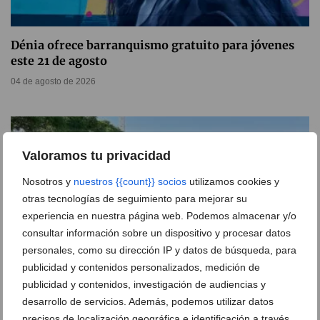
Dénia ofrece barranquismo gratuito para jóvenes
este 21 de agosto
04 de agosto de 2026
Valoramos tu privacidad
Nosotros y
nuestros {{count}} socios
utilizamos cookies y
otras tecnologías de seguimiento para mejorar su
experiencia en nuestra página web. Podemos almacenar y/o
consultar información sobre un dispositivo y procesar datos
personales, como su dirección IP y datos de búsqueda, para
publicidad y contenidos personalizados, medición de
publicidad y contenidos, investigación de audiencias y
desarrollo de servicios. Además, podemos utilizar datos
Temporada histórica para el Club de Atletismo
precisos de localización geográfica e identificación a través