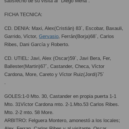
satisfecho de su visita al “Diego Mena”.
FICHA TECNICA:
CD. DENIA: Maxi, Alex(Cristián) 83`, Escobar, Baxauli,
Garrido, Víctor,
Gervasio
, Ferrán(Borja)68`, Carlos
Ribes, Dani García y Roberto.
CD. UTIEL: Javi, Alex (Oscar)59`, Javi Bera, Fer,
Ballester(Martin)67`, Castander, Checa, Víctor
Cardona, More, Careto y Víctor Ruiz(Jordi)75`
.
GOLES:1-0 Mto. 30, Castander en propia puerta 1-1
Mto. 31Víctor Cardona mto. 2-1.Mto.53 Carlos Ribes.
Mto. 2-2 mto. 58 More.
ARBITRO: Felguera Montero, amonestó a los locales;
Alex, Ferran, Carlos Ribes y al visitante, Oscar