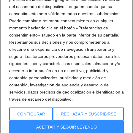
Baleària Diànium: logros nacionales, autonómicos y
del escaneado del dispositivo. Tenga en cuenta que su
récord en su campus
consentimiento será válido en todos nuestros subdominios.
22 de julio de 2026
Puede cambiar o retirar su consentimiento en cualquier
momento haciendo clic en el botón «Preferencias de
consentimiento» situado en la parte inferior de su pantalla.
Respetamos sus decisiones y nos comprometemos a
ofrecerle una experiencia de navegación transparente y
segura. Los terceros proveedores procesan datos para los
siguientes fines y características especiales: almacenar y/o
acceder a información en un dispositivo, publicidad y
contenido personalizados, publicidad y medición de
contenido, investigación de audiencia y desarrollo de
servicios, datos precisos de geolocalización e identificación a
través de escaneo del dispositivo.
CONFIGURAR
RECHAZAR Y SUSCRIBIRSE
Hito histórico del Club Natació Dénia en el
Campeonato de España Infantil
ACEPTAR Y SEGUIR LEYENDO
21 de julio de 2026