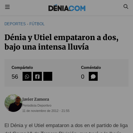
DEPORTES
-
FÚTBOL
Dénia y Utiel empataron a dos,
bajo una intensa lluvía
Compártelo
Coméntalo
56
0
Javier Zamora
Periodista Deportivo
11 de noviembre de 2012 - 21:55
El Dénia y el Utiel empataron a dos en el partido de liga