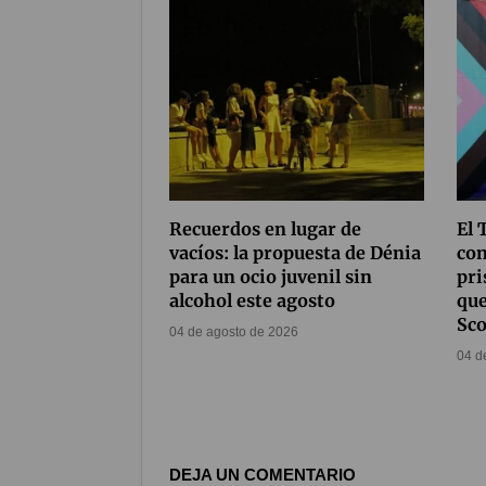
Recuerdos en lugar de
El 
vacíos: la propuesta de Dénia
con
para un ocio juvenil sin
pri
alcohol este agosto
que
Sco
04 de agosto de 2026
04 d
DEJA UN COMENTARIO