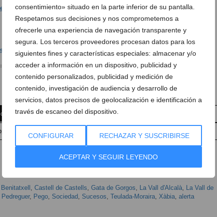
consentimiento» situado en la parte inferior de su pantalla.
Respetamos sus decisiones y nos comprometemos a
Vivienda en primera línea en Les Rotes
ofrecerle una experiencia de navegación transparente y
segura. Los terceros proveedores procesan datos para los
siguientes fines y características especiales: almacenar y/o
acceder a información en un dispositivo, publicidad y
 viento
Zona del Trampoli en Les Rotes
contenido personalizados, publicidad y medición de
contenido, investigación de audiencia y desarrollo de
servicios, datos precisos de geolocalización e identificación a
través de escaneo del dispositivo.
 comentario
Suscríbete a la newsletter
pp
Anúnciate en Dénia.com
Envía tu noticia
CONFIGURAR
RECHAZAR Y SUSCRIBIRSE
ACEPTAR Y SEGUIR LEYENDO
,
Benitatxell
,
Castell de Castells
,
Gata de Gorgos
,
La Vall d'Alcalà
,
La Vall de
,
Pedreguer
,
Pego
,
Sociedad
,
Sucesos
,
Teulada-Moraira
,
Xàbia
,
alerta