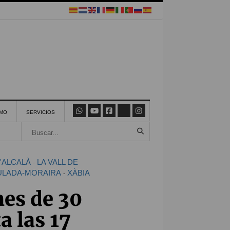
SMO
SERVICIOS
D'ALCALÀ
LA VALL DE
-
ULADA-MORAIRA
XÀBIA
-
nes de 30
a las 17