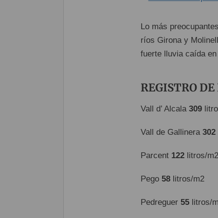
Lo más preocupantes
ríos Girona y Moline
fuerte lluvia caída e
REGISTRO DE
Vall d’ Alcala
309
litr
Vall de Gallinera
302
Parcent
122
litros/m
Pego
58
litros/m2
Pedreguer
55
litros/