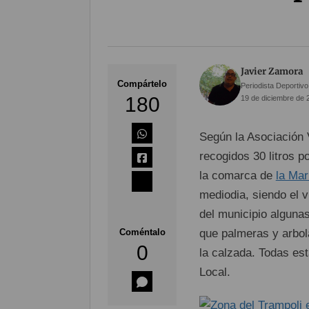
Javier Zamora
Compártelo
Periodista Deportivo
180
19 de diciembre de 
Según la Asociación 
recogidos 30 litros p
la comarca de
la Mar
mediodia, siendo el 
del municipio algunas
Coméntalo
que palmeras y arbol
0
la calzada. Todas es
Local.