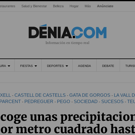
staurantes
Salud y Bienestar
Belleza
Hogar
Más
Anúnciate
Información en tiempo real
URA
FIESTAS
DEPORTES
AGENDA
DEBATE
TURI
TXELL
CASTELL DE CASTELLS
GATA DE GORGOS
LA VALL 
-
-
-
PARCENT
PEDREGUER
PEGO
SOCIEDAD
SUCESOS
TE
-
-
-
-
-
coge unas precipitacio
por metro cuadrado hast