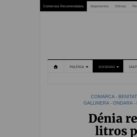
Comercios Recomendados
Alojamientos
Ofertas
Re
POLÍTICA
SOCIEDAD
CULT
COMARCA
BENITA
-
GALLINERA
ONDARA
-
-
Dénia re
litros 