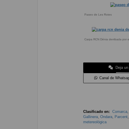
Paseo de Les Rotes
Carpa RCN Dénia derribada por el
Deja un
Canal de Whatsa
Clasificado en:
Comarca
Gallinera
,
Ondara
,
Parcent
metereológica