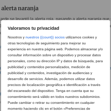
 alerta naranja
tarde se levantó la alerta roja, pasando a alerta naranja que
18 horas. No obstante se mantiene la alerta marítima por fu
Valoramos tu privacidad
fuerza 8.
Nosotros y
nuestros {{count}} socios
utilizamos cookies y
otras tecnologías de seguimiento para mejorar su
experiencia en nuestra página web. Podemos almacenar y/o
consultar información sobre un dispositivo y procesar datos
Carretera de Les Marines
personales, como su dirección IP y datos de búsqueda, para
publicidad y contenidos personalizados, medición de
publicidad y contenidos, investigación de audiencias y
Persona paseando por junto al mar en Les Rotes
desarrollo de servicios. Además, podemos utilizar datos
 la carretera de Les Marines
precisos de localización geográfica e identificación a través
del escaneado del dispositivo. Tenga en cuenta que su
consentimiento será válido en todos nuestros subdominios.
Puede cambiar o retirar su consentimiento en cualquier
e Llobell
Instalaciones del RCN Dénia
momento haciendo clic en el botón «Preferencias de