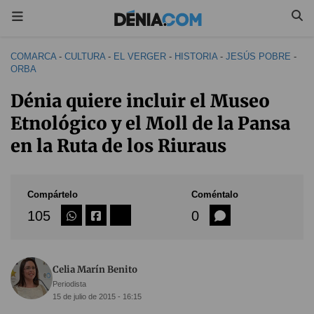
COMARCA
-
CULTURA
-
EL VERGER
-
HISTORIA
-
JESÚS POBRE
-
ORBA
Dénia quiere incluir el Museo
Etnológico y el Moll de la Pansa
en la Ruta de los Riuraus
Compártelo
Coméntalo
105
0
Celia Marín Benito
Periodista
15 de julio de 2015 - 16:15