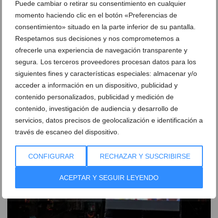
Puede cambiar o retirar su consentimiento en cualquier
momento haciendo clic en el botón «Preferencias de
consentimiento» situado en la parte inferior de su pantalla.
Respetamos sus decisiones y nos comprometemos a
ofrecerle una experiencia de navegación transparente y
segura. Los terceros proveedores procesan datos para los
siguientes fines y características especiales: almacenar y/o
acceder a información en un dispositivo, publicidad y
Un impulso económico permitirá convertir en
contenido personalizados, publicidad y medición de
documental los 75 años de la banda de Dénia
contenido, investigación de audiencia y desarrollo de
04 de agosto de 2026
servicios, datos precisos de geolocalización e identificación a
través de escaneo del dispositivo.
CONFIGURAR
RECHAZAR Y SUSCRIBIRSE
ACEPTAR Y SEGUIR LEYENDO