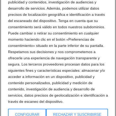
publicidad y contenidos, investigación de audiencias y
desarrollo de servicios. Además, podemos utilizar datos
Hito histórico del Club Natació Dénia en el
precisos de localización geográfica e identificación a través
Campeonato de España Infantil
del escaneado del dispositivo. Tenga en cuenta que su
consentimiento será válido en todos nuestros subdominios.
21 de julio de 2026
Puede cambiar o retirar su consentimiento en cualquier
momento haciendo clic en el botón «Preferencias de
consentimiento» situado en la parte inferior de su pantalla.
Respetamos sus decisiones y nos comprometemos a
ofrecerle una experiencia de navegación transparente y
segura. Los terceros proveedores procesan datos para los
siguientes fines y características especiales: almacenar y/o
acceder a información en un dispositivo, publicidad y
contenido personalizados, publicidad y medición de
contenido, investigación de audiencia y desarrollo de
servicios, datos precisos de geolocalización e identificación a
través de escaneo del dispositivo.
Dénia estrena 60.000 euros en ayudas para eventos
CONFIGURAR
RECHAZAR Y SUSCRIBIRSE