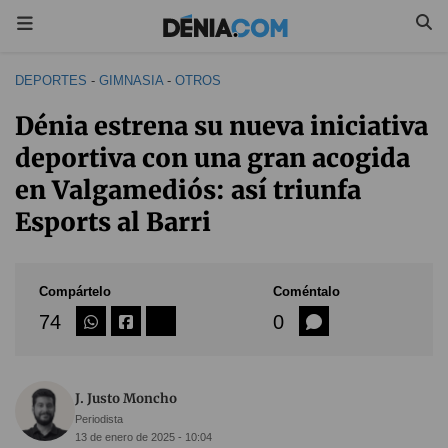
DEPORTES
-
GIMNASIA
-
OTROS
Dénia estrena su nueva iniciativa
deportiva con una gran acogida
en Valgamediós: así triunfa
Esports al Barri
Compártelo
Coméntalo
74
0
J. Justo Moncho
Periodista
13 de enero de 2025 - 10:04