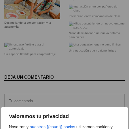
Interacción entre compañeros de clase
Desarrollando la concentración y la
autonomía
Niños descubriendo un nuevo entorno
para crecer
Una educación que no tiene límites
Un espacio flexible para el aprendizaje
DEJA UN COMENTARIO
Valoramos tu privacidad
Nosotros y
nuestros {{count}} socios
utilizamos cookies y