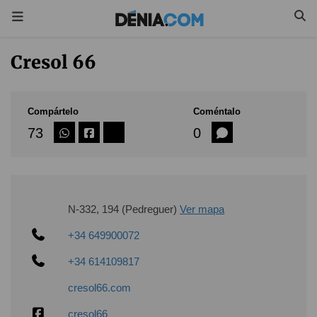
Cresol 66
Compártelo
Coméntalo
73
0
N-332, 194 (Pedreguer)
Ver mapa
+34 649900072
+34 614109817
cresol66.com
cresol66