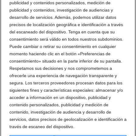
acceso para
sillas
de ruedas,
aparcamiento gratuito
y
publicidad y contenidos personalizados, medición de
la posibilidad de realizar reservas a través de
publicidad y contenidos, investigación de audiencias y
WhatsApp.
desarrollo de servicios. Además, podemos utilizar datos
precisos de localización geográfica e identificación a través
Localización
del escaneado del dispositivo. Tenga en cuenta que su
consentimiento será válido en todos nuestros subdominios.
N-332, 194 (Pedreguer)
-
Abrir en Google Maps
Puede cambiar o retirar su consentimiento en cualquier
momento haciendo clic en el botón «Preferencias de
consentimiento» situado en la parte inferior de su pantalla.
Deja un comentario
Respetamos sus decisiones y nos comprometemos a
ofrecerle una experiencia de navegación transparente y
Suscríbete a la newsletter
segura. Los terceros proveedores procesan datos para los
Canal de Whatsapp
siguientes fines y características especiales: almacenar y/o
acceder a información en un dispositivo, publicidad y
Anúnciate en Dénia.com
contenido personalizados, publicidad y medición de
Envía tu noticia
contenido, investigación de audiencia y desarrollo de
Clasificado en:
Comercios y Servicios
,
Asadores
,
Bar y Cafetería
,
servicios, datos precisos de geolocalización e identificación a
Ocio y entretenimiento
,
Restaurantes
,
cenas con música
,
Cocina
través de escaneo del dispositivo.
Mediterránea
,
Cresol 66
,
menú del día Pedreguer
,
Restaurante
Pedreguer