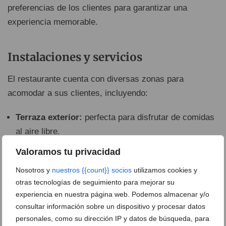
preferencias de los clientes para garantizar una
experiencia memorable.
Instalaciones y servicios
El restaurante cuenta con diversas zonas para
acomodar a sus clientes, incluyendo:
Terraza exterior:
perfecta para disfrutar de comidas
al aire libre.
Terraza interior:
con música de fondo para una
Valoramos tu privacidad
experiencia más íntima.
Nosotros y
nuestros {{count}} socios
utilizamos cookies y
Salón interior:
donde se llevan a cabo las
otras tecnologías de seguimiento para mejorar su
actuaciones en vivo.
experiencia en nuestra página web. Podemos almacenar y/o
consultar información sobre un dispositivo y procesar datos
Además, ofrecen servicios como
comida para llevar
,
personales, como su dirección IP y datos de búsqueda, para