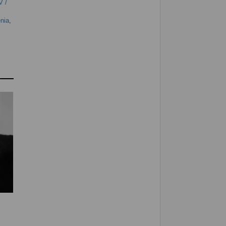
V /
nia
,