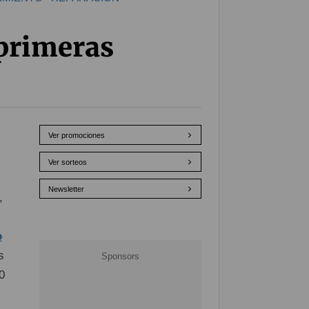
 primeras
Ver promociones
Ver sorteos
Newsletter
,
o
s
0