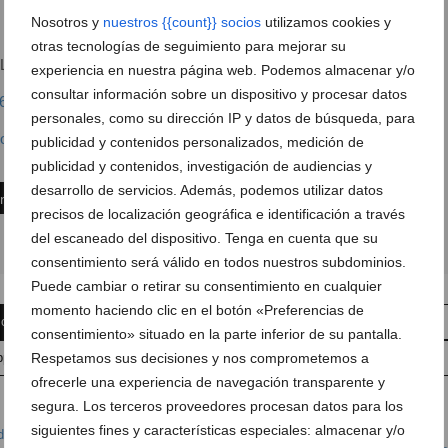
Nosotros y
nuestros {{count}} socios
utilizamos cookies y
otras tecnologías de seguimiento para mejorar su
 Lepanto nº13C
Ver en Google Maps
experiencia en nuestra página web. Podemos almacenar y/o
consultar información sobre un dispositivo y procesar datos
6 93 50
personales, como su dirección IP y datos de búsqueda, para
oelectricidad.com
publicidad y contenidos personalizados, medición de
publicidad y contenidos, investigación de audiencias y
desarrollo de servicios. Además, podemos utilizar datos
ón
precisos de localización geográfica e identificación a través
del escaneado del dispositivo. Tenga en cuenta que su
consentimiento será válido en todos nuestros subdominios.
Puede cambiar o retirar su consentimiento en cualquier
momento haciendo clic en el botón «Preferencias de
 comentario
Suscríbete a la newsletter
consentimiento» situado en la parte inferior de su pantalla.
Respetamos sus decisiones y nos comprometemos a
pp
Anúnciate en Dénia.com
Envía tu noticia
ofrecerle una experiencia de navegación transparente y
segura. Los terceros proveedores procesan datos para los
siguientes fines y características especiales: almacenar y/o
dicionado
,
Comercios y Servicios
,
Construcción / Bricolaje
,
Electricidad
,