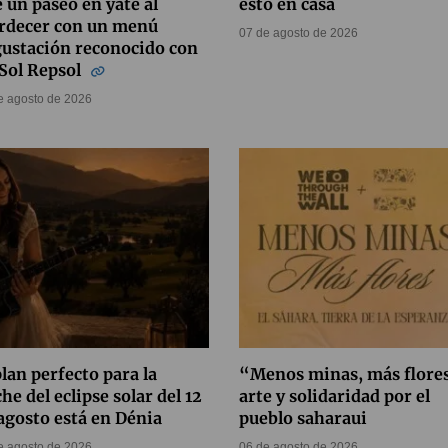
 un paseo en yate al
esto en casa
rdecer con un menú
07 de agosto de 2026
ustación reconocido con
Sol Repsol
e agosto de 2026
plan perfecto para la
“Menos minas, más flore
he del eclipse solar del 12
arte y solidaridad por el
agosto está en Dénia
pueblo saharaui
e agosto de 2026
06 de agosto de 2026