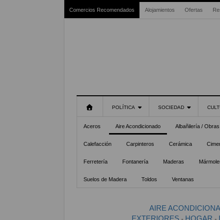
Comercios Recomendados
Alojamientos
Ofertas
Re
POLÍTICA
SOCIEDAD
CULT
Aceros
Aire Acondicionado
Albañilería / Obras
Calefacción
Carpinteros
Cerámica
Cime
Ferretería
Fontanería
Maderas
Mármoles
Suelos de Madera
Toldos
Ventanas
AIRE ACONDICION
EXTERIORES
HOGAR
-
-