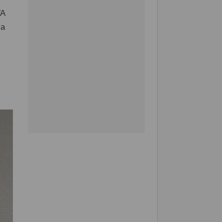
VA
ma