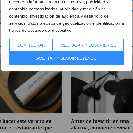
 Sonido / Electrónica
,
Interiorismo
,
Mantenimiento
,
Reparación
,
Seguridad
,
T
acceder a información en un dispositivo, publicidad y
e acondicionado
,
Aire Acondicionado Dénia
,
cámaras de vigilancia dénia
,
contenido personalizados, publicidad y medición de
a
,
electricista denia
,
electricistas
,
electricistas Dénia
,
estudios energéticos dé
contenido, investigación de audiencia y desarrollo de
ia
,
iluminación de interior dénia
,
Iluminación Dénia
,
instalación antenas dénia
,
a
,
instalación tdt
,
instalación tdt dénia
,
instalaciones eléctricas
,
instalaciones
servicios, datos precisos de geolocalización e identificación a
,
luz led dénia
través de escaneo del dispositivo.
CONFIGURAR
RECHAZAR Y SUSCRIBIRSE
ACEPTAR Y SEGUIR LEYENDO
 hacer este verano en
Antes de invertir en una
ia: el restaurante que
alarma, conviene revisar