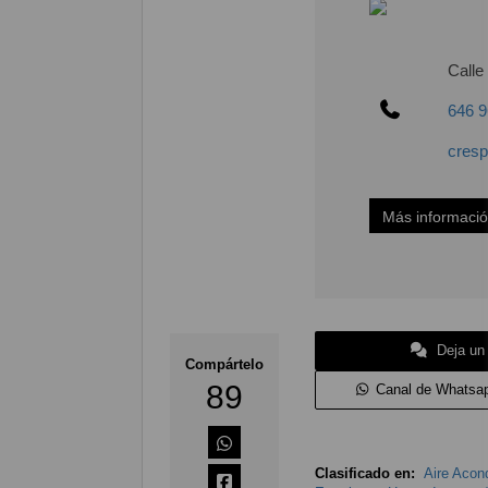
Calle
646 9
cresp
Más informaci
Deja un
Compártelo
89
Canal de Whatsa
Clasificado en:
Aire Acon