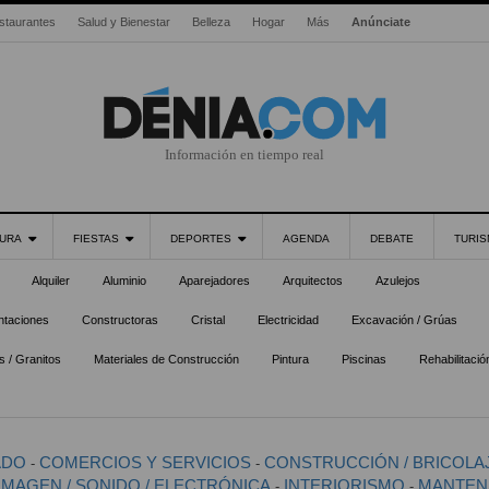
staurantes
Salud y Bienestar
Belleza
Hogar
Más
Anúnciate
Información en tiempo real
URA
FIESTAS
DEPORTES
AGENDA
DEBATE
TURI
Alquiler
Aluminio
Aparejadores
Arquitectos
Azulejos
ntaciones
Constructoras
Cristal
Electricidad
Excavación / Grúas
 / Granitos
Materiales de Construcción
Pintura
Piscinas
Rehabilitació
ADO
COMERCIOS Y SERVICIOS
CONSTRUCCIÓN / BRICOLA
-
-
IMAGEN / SONIDO / ELECTRÓNICA
INTERIORISMO
MANTEN
-
-