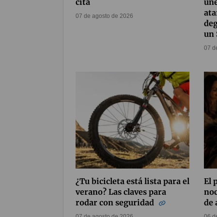
cita
une
ata
07 de agosto de 2026
deg
un 
07 d
¿Tu bicicleta está lista para el
El 
verano? Las claves para
noc
rodar con seguridad
de 
07 de agosto de 2026
06 d