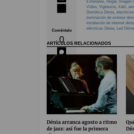
Exteriores
,
Hogar
,
Imagen /
Vídeo
,
Vigilancia
,
Xaló
,
air
Domótica Dénia
,
electricist
iluminación de exterior dén
instalación de internet déni
eléctricas Dénia
,
Led Dénia
Coméntalo
0
ARTÍCULOS RELACIONADOS
Dénia arranca agosto a ritmo
Qué
de jazz: así fue la primera
Dén