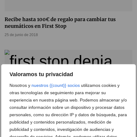
Recibe hasta 100€ de regalo para cambiar tus
neumáticos en First Stop
25 de junio de 2018
Valoramos tu privacidad
Nosotros y
nuestros {{count}} socios
utilizamos cookies y
otras tecnologías de seguimiento para mejorar su
experiencia en nuestra página web. Podemos almacenar y/o
consultar información sobre un dispositivo y procesar datos
personales, como su dirección IP y datos de búsqueda, para
publicidad y contenidos personalizados, medición de
publicidad y contenidos, investigación de audiencias y
Obtén hasta 120€ de descuento al comprar tus
desarrollo de servicios. Además, podemos utilizar datos