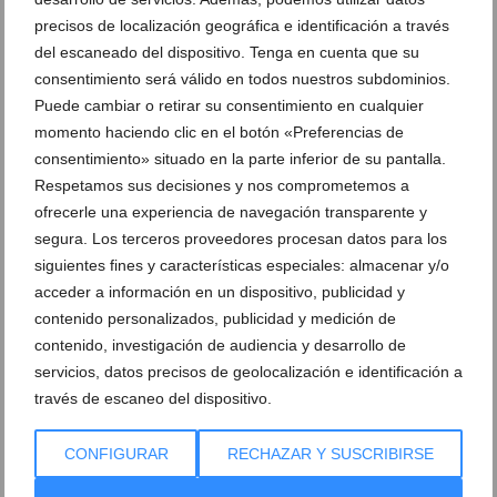
nuevos neumáticos Bridgestone en First Stop
precisos de localización geográfica e identificación a través
06 de marzo de 2018
del escaneado del dispositivo. Tenga en cuenta que su
consentimiento será válido en todos nuestros subdominios.
Puede cambiar o retirar su consentimiento en cualquier
momento haciendo clic en el botón «Preferencias de
consentimiento» situado en la parte inferior de su pantalla.
Respetamos sus decisiones y nos comprometemos a
ofrecerle una experiencia de navegación transparente y
segura. Los terceros proveedores procesan datos para los
siguientes fines y características especiales: almacenar y/o
acceder a información en un dispositivo, publicidad y
contenido personalizados, publicidad y medición de
contenido, investigación de audiencia y desarrollo de
servicios, datos precisos de geolocalización e identificación a
través de escaneo del dispositivo.
Cambio de aceite y filtro por solo 49,95€ en First
Stop
CONFIGURAR
RECHAZAR Y SUSCRIBIRSE
12 de enero de 2017