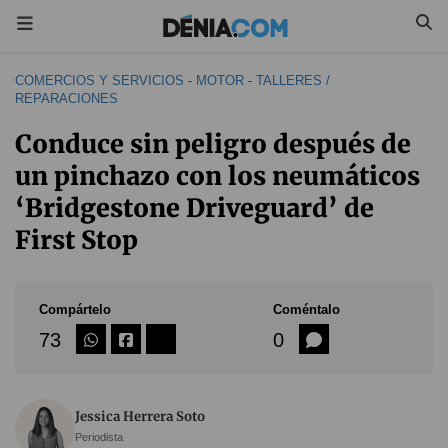
COMERCIOS Y SERVICIOS
-
MOTOR
-
TALLERES /
REPARACIONES
Conduce sin peligro después de
un pinchazo con los neumáticos
‘Bridgestone Driveguard’ de
First Stop
Compártelo
Coméntalo
73
0
Jessica Herrera Soto
Periodista