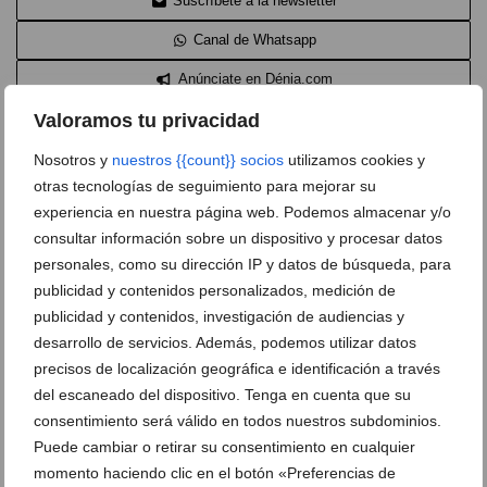
Suscríbete a la newsletter
Canal de Whatsapp
Anúnciate en Dénia.com
Valoramos tu privacidad
Envía tu noticia
Clasificado en:
Colegios
,
Docencia / Educación
,
Institutos
,
La Xara
,
Nosotros y
nuestros {{count}} socios
utilizamos cookies y
Alfa y Omega Dénia
,
Bambi Dénia
,
Centros Educativos Dénia
,
otras tecnologías de seguimiento para mejorar su
Cervantes Dénia
,
Colegio Montgó Dénia
,
Colegios Dénia
,
Educación
Dénia
,
Educación especial Dénia
,
Escoleta Municipal Dénia
,
Guarderías
experiencia en nuestra página web. Podemos almacenar y/o
Dénia
,
Institutos Dénia
,
la Milotxa Dénia
,
Llebeig Dénia
,
Maria Ibars
consultar información sobre un dispositivo y procesar datos
Dénia
,
Maristas Dénia
,
Paidos Dénia
,
Raquel Payà Dénia
personales, como su dirección IP y datos de búsqueda, para
publicidad y contenidos personalizados, medición de
publicidad y contenidos, investigación de audiencias y
desarrollo de servicios. Además, podemos utilizar datos
DEJA UN COMENTARIO
precisos de localización geográfica e identificación a través
del escaneado del dispositivo. Tenga en cuenta que su
consentimiento será válido en todos nuestros subdominios.
Jose Ramon
dice:
Puede cambiar o retirar su consentimiento en cualquier
18 febrero, 2014 a las 12:37
momento haciendo clic en el botón «Preferencias de