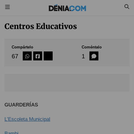
Centros Educativos
Compártelo
Coméntalo
67
1
GUARDERÍAS
L’Escoleta Municipal
Bambi