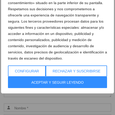
hola he me acurdo que habia un colegio pero
consentimiento» situado en la parte inferior de su pantalla.
exctamente no me acurod del nombre, puede ser
Respetamos sus decisiones y nos comprometemos a
maicas algo asi al ldo de mercado estba por el
ofrecerle una experiencia de navegación transparente y
castillo
segura. Los terceros proveedores procesan datos para los
siguientes fines y características especiales: almacenar y/o
Responder
acceder a información en un dispositivo, publicidad y
contenido personalizados, publicidad y medición de
contenido, investigación de audiencia y desarrollo de
servicios, datos precisos de geolocalización e identificación a
través de escaneo del dispositivo.
CONFIGURAR
RECHAZAR Y SUSCRIBIRSE
ACEPTAR Y SEGUIR LEYENDO