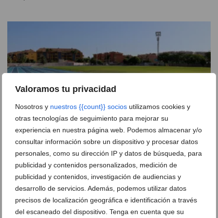
Valoramos tu privacidad
Nosotros y
nuestros {{count}} socios
utilizamos cookies y
otras tecnologías de seguimiento para mejorar su
experiencia en nuestra página web. Podemos almacenar y/o
consultar información sobre un dispositivo y procesar datos
personales, como su dirección IP y datos de búsqueda, para
Dénia estrena 60.000 euros en ayudas para eventos
publicidad y contenidos personalizados, medición de
deportivos y refuerza el apoyo a clubes locales
publicidad y contenidos, investigación de audiencias y
21 de julio de 2026
desarrollo de servicios. Además, podemos utilizar datos
precisos de localización geográfica e identificación a través
del escaneado del dispositivo. Tenga en cuenta que su