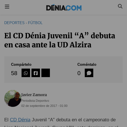
DEPORTES
-
FÚTBOL
El CD Dénia Juvenil “A” debuta
en casa ante la UD Alzira
Compártelo
Coméntalo
58
0
Javier Zamora
Periodista Deportivo
02 de septiembre de 2017 - 01:00
El
CD Dénia
Juvenil “A” debuta en el campeonato de