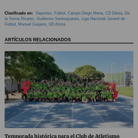
Clasificado en:
Deportes
,
Fútbol
,
Campo Diego Mena
,
CD Dénia
,
De
la Serna Álvarez
,
Guillermo Santosjuanes
,
Liga Nacional Juvenil de
Fútbol
,
Manuel Guijarro
,
UD Alzira
ARTÍCULOS RELACIONADOS
Temporada histórica para el Club de Atletismo