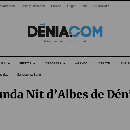
staurantes
Salud y Bienestar
Belleza
Hogar
Más
Anúnciate
Información en tiempo real
URA
FIESTAS
DEPORTES
AGENDA
DEBATE
TURI
avidad
Santíssima Sang
nda Nit d’Albes de Dén