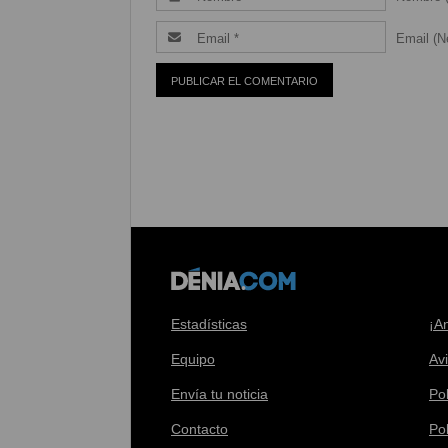
Email (Ne
Estadísticas
¡A
Equipo
Av
Envía tu noticia
Pol
Contacto
Po