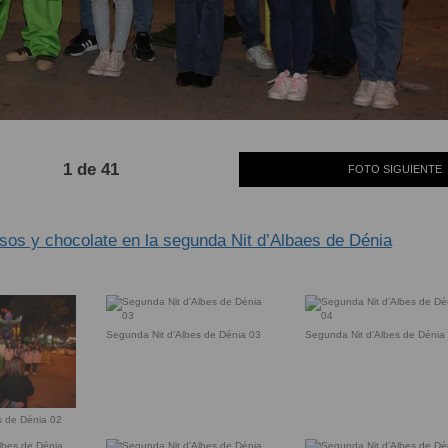
1 de 41
FOTO SIGUIENTE
sos y chocolate en la segunda Nit d’Albaes de Dénia
Segunda Nit d’Albes de Dénia 03
Segunda Nit d’Albes de Dénia
 de Dénia 02