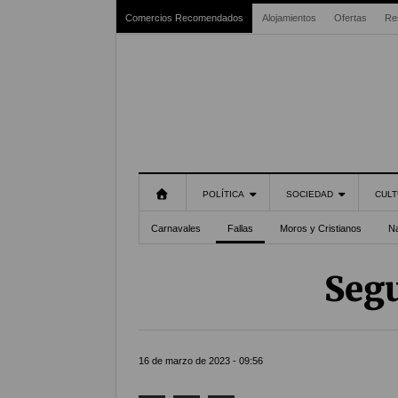
Comercios Recomendados
Alojamientos
Ofertas
Re
POLÍTICA
SOCIEDAD
CULT
Carnavales
Fallas
Moros y Cristianos
N
Segu
16 de marzo de 2023 - 09:56