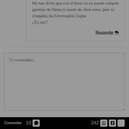
Me han dicho que con el bono no se puede comprar
gambas de Dénia,ni aceite de oliva extra ,pero sí
chaqueta de Ermenegildo Zegna
¿Es así?
Responder
10
242
Comentar