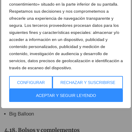
consentimiento» situado en la parte inferior de su pantalla.
Óptica
Respetamos sus decisiones y nos comprometemos a
ofrecerle una experiencia de navegación transparente y
Alain Afflelou Dénia
segura. Los terceros proveedores procesan datos para los
Central Óptica Dénia
siguientes fines y características especiales: almacenar y/o
Delamar òptics
y audio
acceder a información en un dispositivo, publicidad y
Espai Visual
Centro Optométrica
contenido personalizados, publicidad y medición de
Oko audiòptics
contenido, investigación de audiencia y desarrollo de
servicios, datos precisos de geolocalización e identificación a
Óptica Benjamín
través de escaneo del dispositivo.
Óptica Diana
Óptica Robin Look
CONFIGURAR
RECHAZAR Y SUSCRIBIRSE
Óptica Romany
ACEPTAR Y SEGUIR LEYENDO
Ocio y tiempo libre
Big Balloon
Bolsos y complementos