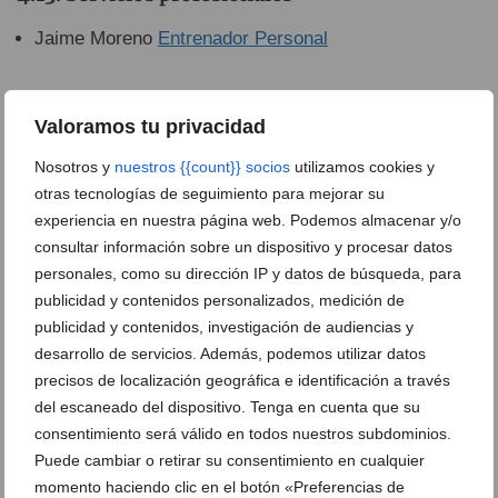
Jaime Moreno
Entrenador Personal
Belleza y bienestar
Valoramos tu privacidad
Bibe Espacio de Bienestar y Belleza
Nosotros y
nuestros {{count}} socios
utilizamos cookies y
Centro del vello
y belleza
otras tecnologías de seguimiento para mejorar su
La pelu de Vicky
experiencia en nuestra página web. Podemos almacenar y/o
Salón de belleza Nuria Mahiques
consultar información sobre un dispositivo y procesar datos
Sapphira Monika Denia
personales, como su dirección IP y datos de búsqueda, para
Senses by Yany
publicidad y contenidos personalizados, medición de
publicidad y contenidos, investigación de audiencias y
desarrollo de servicios. Además, podemos utilizar datos
Ferretería, bricolaje y pintura
precisos de localización geográfica e identificación a través
Lefeyma SL
del escaneado del dispositivo. Tenga en cuenta que su
consentimiento será válido en todos nuestros subdominios.
Marinacolor
Puede cambiar o retirar su consentimiento en cualquier
Servicolor
momento haciendo clic en el botón «Preferencias de