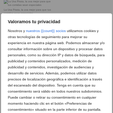
La Uva Pirata, la uva mejor para que tus
comidas sean especiales
Valoramos tu privacidad
Tu vino blanco favorito
Nosotros y
nuestros {{count}} socios
utilizamos cookies y
Tinto, blanco o rosado, aquí estará el
vino que estás buscando para hacer
otras tecnologías de seguimiento para mejorar su
especial tu velada
experiencia en nuestra página web. Podemos almacenar y/o
consultar información sobre un dispositivo y procesar datos
personales, como su dirección IP y datos de búsqueda, para
publicidad y contenidos personalizados, medición de
Tu vino favorito lo encontrarás en
Bodegas Blasco
publicidad y contenidos, investigación de audiencias y
desarrollo de servicios. Además, podemos utilizar datos
precisos de localización geográfica e identificación a través
Un rosado para acompañar tu arroces
frente el mar
del escaneado del dispositivo. Tenga en cuenta que su
consentimiento será válido en todos nuestros subdominios.
Un vermouth de calidad
Puede cambiar o retirar su consentimiento en cualquier
Una gama de exquisitos vinos para
sorprender
momento haciendo clic en el botón «Preferencias de
consentimiento» situado en la parte inferior de su pantalla.
Diferentes generaciones de Bodegas