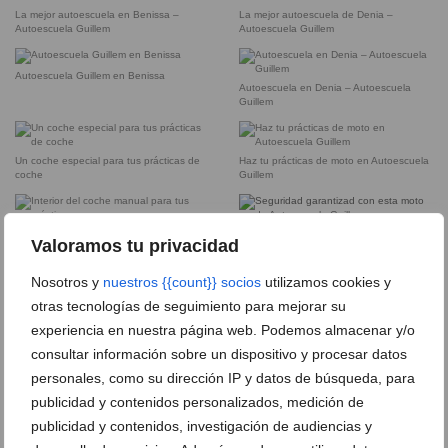
La mejor autoescuela en Benissa –
La mejor autoescuela de Denia –
Autoescuela Guillem
Autoescuela Guillem
Autoescuela Guillem en Benissa
Autoescuela en Denia – Autoescuela
Guillem
Un coche especial para tus prácticas de
Haz tu prácticas de moto en Autoescuela
coche
Guillem
Interior del coche manual para tus
Seguridad garantizad con esta moto de
Valoramos tu privacidad
prácticas
Autoescuela Guillem
Nosotros y
nuestros {{count}} socios
utilizamos cookies y
otras tecnologías de seguimiento para mejorar su
Un coche especial para tus prácticas de
coche
experiencia en nuestra página web. Podemos almacenar y/o
consultar información sobre un dispositivo y procesar datos
personales, como su dirección IP y datos de búsqueda, para
DEJA UN COMENTARIO
publicidad y contenidos personalizados, medición de
publicidad y contenidos, investigación de audiencias y