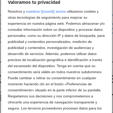
Valoramos tu privacidad
Nosotros y
nuestros {{count}} socios
utilizamos cookies y
ia / Propiedades
,
Apartamento en Alquiler
,
Apartamento en Alquiler con piscin
otras tecnologías de seguimiento para mejorar su
 2 habitaciones
,
Apartamento en Alquiler de 2 habitaciones con piscina
,
experiencia en nuestra página web. Podemos almacenar y/o
 Denia
,
Apartamento en Alquiler en Denia con piscina
,
Apartamento en Alquile
artamento en Alquiler en Denia de 2 habitaciones con piscina
,
Apartamento 
consultar información sobre un dispositivo y procesar datos
a con piscina
,
Apartamento en Denia de 2 habitaciones
,
Apartamento en Dén
personales, como su dirección IP y datos de búsqueda, para
ina
,
Apartamento en Denia en Alquiler
,
Apartamento en Denia en Alquiler con
publicidad y contenidos personalizados, medición de
ia en Alquiler de 2 habitaciones
,
Apartamento en Denia en Alquiler de 2
publicidad y contenidos, investigación de audiencias y
desarrollo de servicios. Además, podemos utilizar datos
precisos de localización geográfica e identificación a través
del escaneado del dispositivo. Tenga en cuenta que su
consentimiento será válido en todos nuestros subdominios.
Puede cambiar o retirar su consentimiento en cualquier
momento haciendo clic en el botón «Preferencias de
consentimiento» situado en la parte inferior de su pantalla.
Respetamos sus decisiones y nos comprometemos a
ofrecerle una experiencia de navegación transparente y
segura. Los terceros proveedores procesan datos para los