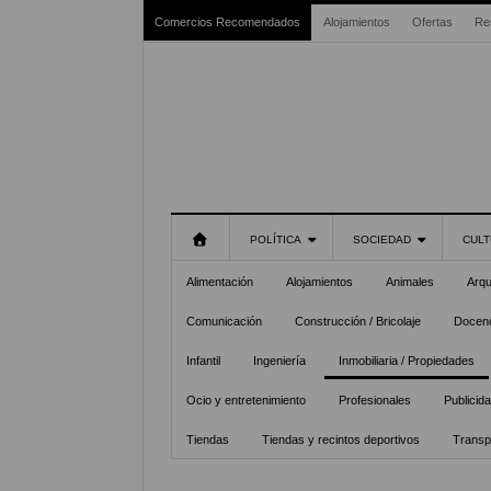
Comercios Recomendados
Alojamientos
Ofertas
Re
POLÍTICA
SOCIEDAD
CULT
Alimentación
Alojamientos
Animales
Arqu
Comunicación
Construcción / Bricolaje
Docenc
Infantil
Ingeniería
Inmobiliaria / Propiedades
Ocio y entretenimiento
Profesionales
Publicid
Tiendas
Tiendas y recintos deportivos
Transp