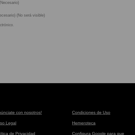
Necesario)
cesario) (No será visible)
ctrónico.
núnciate con nosotros!
Condiciones de Uso
iso Legal
Hemeroteca
ítica de Privacidad
Configura Google para que