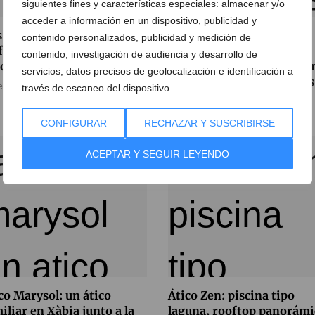
siguientes fines y características especiales: almacenar y/o
acceder a información en un dispositivo, publicidad y
 viviendas en Dénia para
Casa Zoe: La villa en
contenido personalizados, publicidad y medición de
frutar del Mediterráneo
Pedreguer con piscina
contenido, investigación de audiencia y desarrollo de
de 214.000 euros
privada y vistas al mar pa
servicios, datos precisos de geolocalización e identificación a
unas vacaciones perfectas
e julio de 2026
través de escaneo del dispositivo.
10 de julio de 2026
CONFIGURAR
RECHAZAR Y SUSCRIBIRSE
ACEPTAR Y SEGUIR LEYENDO
co Marysol: un ático
Ático Zen: piscina tipo
iliar en Xàbia junto a la
laguna, rooftop panorámi