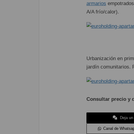
armarios
empotrados y
A/A frío/calor).
Urbanización en prime
jardín comunitarios. 
Consultar precio y d
Deja un
Canal de Whatsa