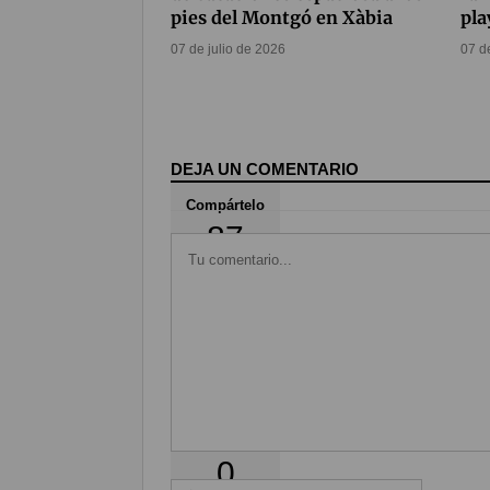
pies del Montgó en Xàbia
pla
07 de julio de 2026
07 d
DEJA UN COMENTARIO
Compártelo
87
Coméntalo
0