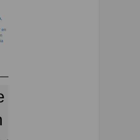
a
,
r en
en
ia