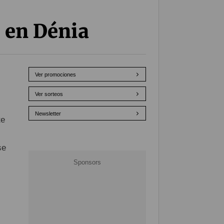
 en Dénia
Ver promociones
Ver sorteos
Newsletter
te
se