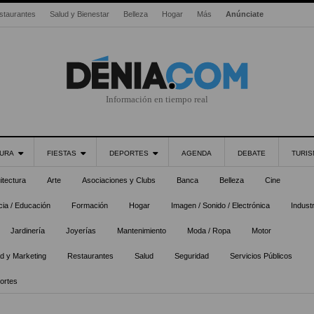
staurantes
Salud y Bienestar
Belleza
Hogar
Más
Anúnciate
Información en tiempo real
URA
FIESTAS
DEPORTES
AGENDA
DEBATE
TURI
itectura
Arte
Asociaciones y Clubs
Banca
Belleza
Cine
ia / Educación
Formación
Hogar
Imagen / Sonido / Electrónica
Industr
Jardinería
Joyerías
Mantenimiento
Moda / Ropa
Motor
ad y Marketing
Restaurantes
Salud
Seguridad
Servicios Públicos
ortes