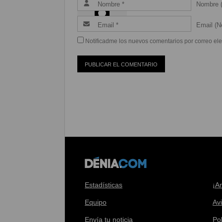
Nombre (
Email (Ne
Notificadme los nuevos comentarios por correo ele
Estadísticas
¡A
Equipo
Av
Envía tu noticia
Pol