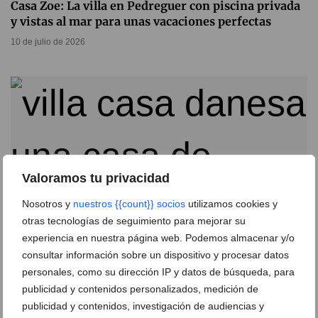
Casa Zoe: La villa en Pedreguer con piscina privada
y vistas al mar para unas vacaciones perfectas
10 de julio de 2026
Valoramos tu privacidad
Nosotros y
nuestros {{count}} socios
utilizamos cookies y
otras tecnologías de seguimiento para mejorar su
experiencia en nuestra página web. Podemos almacenar y/o
consultar información sobre un dispositivo y procesar datos
Villa Casa Danesa: una casa de vacaciones espaciosa
personales, como su dirección IP y datos de búsqueda, para
a los pies del Montgó en Xàbia
publicidad y contenidos personalizados, medición de
publicidad y contenidos, investigación de audiencias y
07 de julio de 2026