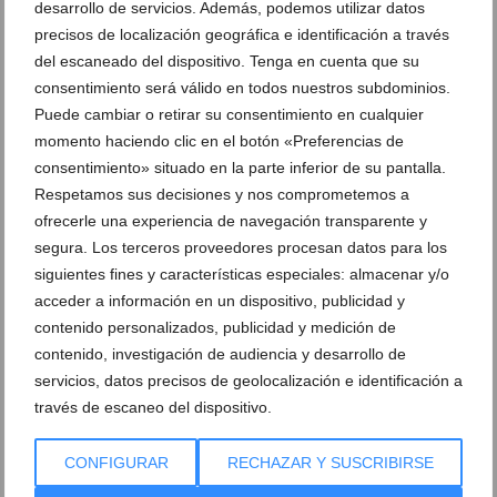
desarrollo de servicios. Además, podemos utilizar datos
precisos de localización geográfica e identificación a través
del escaneado del dispositivo. Tenga en cuenta que su
consentimiento será válido en todos nuestros subdominios.
Puede cambiar o retirar su consentimiento en cualquier
momento haciendo clic en el botón «Preferencias de
consentimiento» situado en la parte inferior de su pantalla.
Respetamos sus decisiones y nos comprometemos a
ofrecerle una experiencia de navegación transparente y
segura. Los terceros proveedores procesan datos para los
siguientes fines y características especiales: almacenar y/o
acceder a información en un dispositivo, publicidad y
contenido personalizados, publicidad y medición de
Ático Marysol: un ático familiar en Xàbia junto a la
contenido, investigación de audiencia y desarrollo de
playa de la Grava
servicios, datos precisos de geolocalización e identificación a
07 de julio de 2026
través de escaneo del dispositivo.
CONFIGURAR
RECHAZAR Y SUSCRIBIRSE