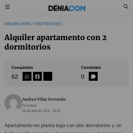
INMOBILIARIA / PROPIEDADES
Alquiler apartamento con 2
dormitorios
Compártelo
Coméntalo
62
0
Andrea Villar Ferrando
Periodista
08 de abril de 2015 - 10:23
Apartamento en planta baja con dos dormitorios y un