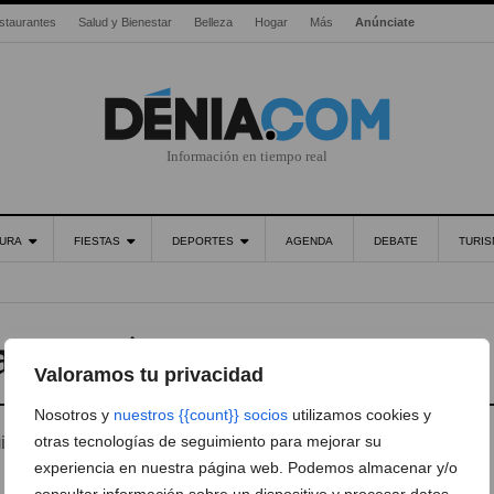
staurantes
Salud y Bienestar
Belleza
Hogar
Más
Anúnciate
Información en tiempo real
URA
FIESTAS
DEPORTES
AGENDA
DEBATE
TURI
a en Dénia
Valoramos tu privacidad
Nosotros y
nuestros {{count}} socios
utilizamos cookies y
otras tecnologías de seguimiento para mejorar su
iler de ropa para eventos y fiestas en la ciudad.
experiencia en nuestra página web. Podemos almacenar y/o
consultar información sobre un dispositivo y procesar datos