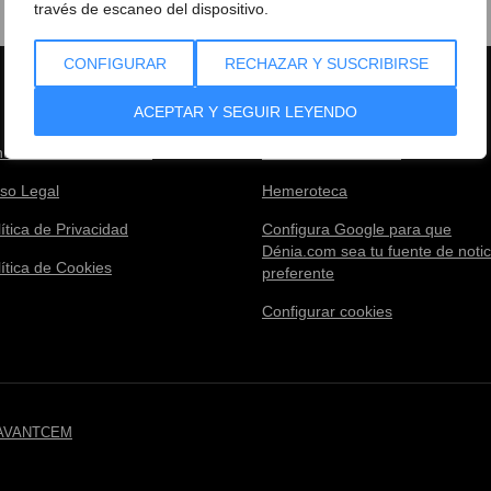
través de escaneo del dispositivo.
CONFIGURAR
RECHAZAR Y SUSCRIBIRSE
ACEPTAR Y SEGUIR LEYENDO
núnciate con nosotros!
Condiciones de Uso
iso Legal
Hemeroteca
ítica de Privacidad
Configura Google para que
Dénia.com sea tu fuente de notic
lítica de Cookies
preferente
Configurar cookies
AVANTCEM