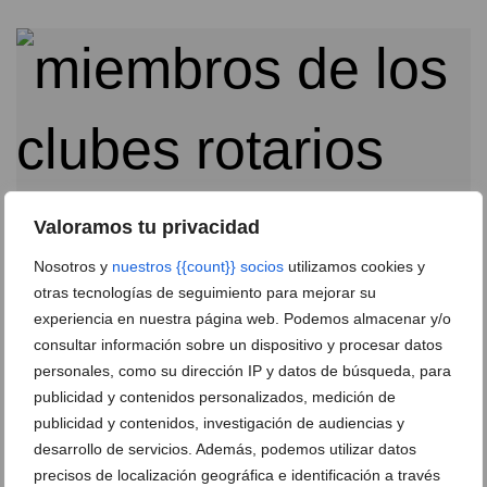
Valoramos tu privacidad
Nosotros y
nuestros {{count}} socios
utilizamos cookies y
otras tecnologías de seguimiento para mejorar su
experiencia en nuestra página web. Podemos almacenar y/o
Máximo apoyo de los clubes Rotarios de la Marina
consultar información sobre un dispositivo y procesar datos
Alta en el ‘Día Mundial de la lucha contra la Polio’
personales, como su dirección IP y datos de búsqueda, para
24 de octubre de 2018
publicidad y contenidos personalizados, medición de
publicidad y contenidos, investigación de audiencias y
desarrollo de servicios. Además, podemos utilizar datos
precisos de localización geográfica e identificación a través