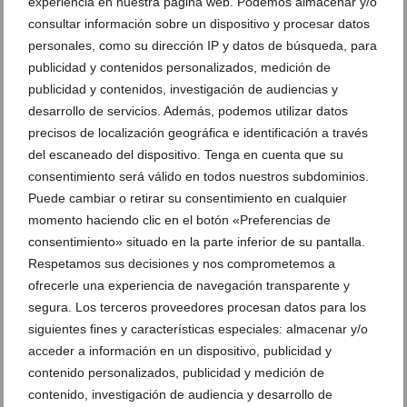
experiencia en nuestra página web. Podemos almacenar y/o
consultar información sobre un dispositivo y procesar datos
personales, como su dirección IP y datos de búsqueda, para
publicidad y contenidos personalizados, medición de
publicidad y contenidos, investigación de audiencias y
Clínica Dr. Ballester – Dentista, odontólogo
desarrollo de servicios. Además, podemos utilizar datos
precisos de localización geográfica e identificación a través
18 de diciembre de 2018
del escaneado del dispositivo. Tenga en cuenta que su
consentimiento será válido en todos nuestros subdominios.
Puede cambiar o retirar su consentimiento en cualquier
momento haciendo clic en el botón «Preferencias de
consentimiento» situado en la parte inferior de su pantalla.
Respetamos sus decisiones y nos comprometemos a
Ver promociones
ofrecerle una experiencia de navegación transparente y
Ver sorteos
segura. Los terceros proveedores procesan datos para los
siguientes fines y características especiales: almacenar y/o
Newsletter
acceder a información en un dispositivo, publicidad y
contenido personalizados, publicidad y medición de
contenido, investigación de audiencia y desarrollo de