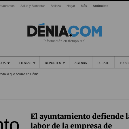
staurantes
Salud y Bienestar
Belleza
Hogar
Más
Anúnciate
Información en tiempo real
URA
FIESTAS
DEPORTES
AGENDA
DEBATE
TURI
todo lo que ocurre en Dénia
a
El ayuntamiento defiende l
labor de la empresa de