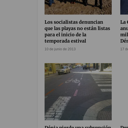
Los socialistas denuncian
La 
que las playas no están listas
an
para el inicio de la
mil
temporada estival
Dé
10 de junio de 2013
17 d
Dénia pierde una subvención
Den