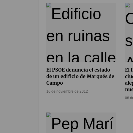
El PSOE denuncia el estado
El 
de un edificio de Marqués de
ciu
Campo
ale
nue
16 de noviembre de 2012
08 d