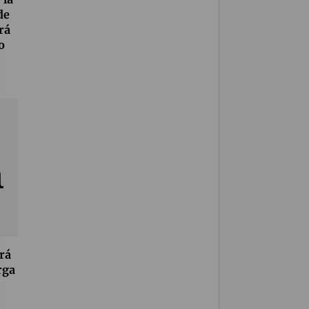
de
rá
o
rá
rga