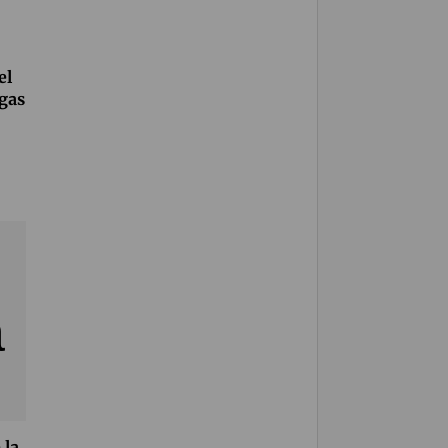
el
agas
 la