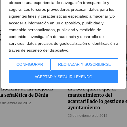
ofrecerle una experiencia de navegación transparente y
segura. Los terceros proveedores procesan datos para los
siguientes fines y características especiales: almacenar y/o
acceder a información en un dispositivo, publicidad y
contenido personalizados, publicidad y medición de
contenido, investigación de audiencia y desarrollo de
servicios, datos precisos de geolocalización e identificación a
través de escaneo del dispositivo.
CONFIGURAR
RECHAZAR Y SUSCRIBIRSE
ACEPTAR Y SEGUIR LEYENDO
 noticias de las mejoras
El PSOE quiere que el
la señalética de Dénia
mantenimiento del
acantarillado lo gestione 
e diciembre de 2012
ayuntamiento
26 de noviembre de 2012