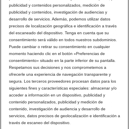
publicidad y contenidos personalizados, medición de
publicidad y contenidos, investigación de audiencias y
Sensibilidad dental: un problema que sufren cada
desarrollo de servicios. Además, podemos utilizar datos
vez más personas
precisos de localización geográfica e identificación a través
12 de septiembre de 2022
del escaneado del dispositivo. Tenga en cuenta que su
consentimiento será válido en todos nuestros subdominios.
Puede cambiar o retirar su consentimiento en cualquier
momento haciendo clic en el botón «Preferencias de
consentimiento» situado en la parte inferior de su pantalla.
Respetamos sus decisiones y nos comprometemos a
ofrecerle una experiencia de navegación transparente y
segura. Los terceros proveedores procesan datos para los
siguientes fines y características especiales: almacenar y/o
acceder a información en un dispositivo, publicidad y
contenido personalizados, publicidad y medición de
contenido, investigación de audiencia y desarrollo de
servicios, datos precisos de geolocalización e identificación a
través de escaneo del dispositivo.
Halitosis oral: qué es y cómo prevenirla