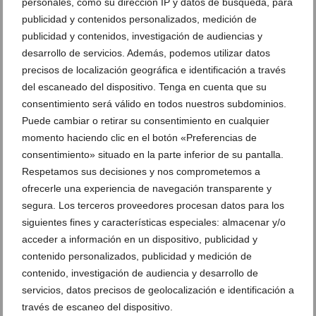
600.000 euros por los daños ocasionados por las
personales, como su dirección IP y datos de búsqueda, para
obras del alcantarillado
publicidad y contenidos personalizados, medición de
publicidad y contenidos, investigación de audiencias y
26 de enero de 2013
desarrollo de servicios. Además, podemos utilizar datos
precisos de localización geográfica e identificación a través
del escaneado del dispositivo. Tenga en cuenta que su
consentimiento será válido en todos nuestros subdominios.
Puede cambiar o retirar su consentimiento en cualquier
momento haciendo clic en el botón «Preferencias de
Ver promociones
consentimiento» situado en la parte inferior de su pantalla.
Ver sorteos
Respetamos sus decisiones y nos comprometemos a
ofrecerle una experiencia de navegación transparente y
Newsletter
segura. Los terceros proveedores procesan datos para los
siguientes fines y características especiales: almacenar y/o
acceder a información en un dispositivo, publicidad y
contenido personalizados, publicidad y medición de
contenido, investigación de audiencia y desarrollo de
servicios, datos precisos de geolocalización e identificación a
través de escaneo del dispositivo.