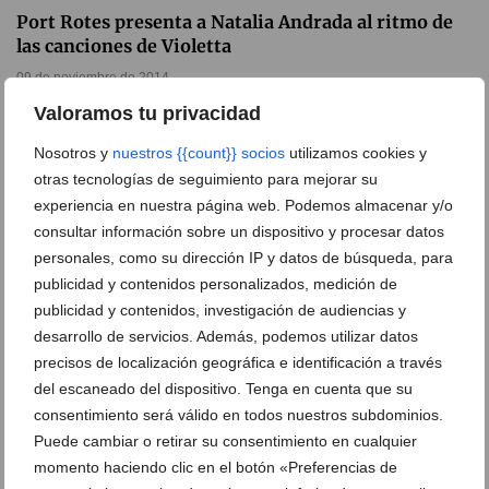
Port Rotes presenta a Natalia Andrada al ritmo de
las canciones de Violetta
09 de noviembre de 2014
Valoramos tu privacidad
Nosotros y
nuestros {{count}} socios
utilizamos cookies y
otras tecnologías de seguimiento para mejorar su
experiencia en nuestra página web. Podemos almacenar y/o
consultar información sobre un dispositivo y procesar datos
Ver promociones
personales, como su dirección IP y datos de búsqueda, para
Ver sorteos
publicidad y contenidos personalizados, medición de
publicidad y contenidos, investigación de audiencias y
Newsletter
desarrollo de servicios. Además, podemos utilizar datos
precisos de localización geográfica e identificación a través
del escaneado del dispositivo. Tenga en cuenta que su
consentimiento será válido en todos nuestros subdominios.
Puede cambiar o retirar su consentimiento en cualquier
momento haciendo clic en el botón «Preferencias de