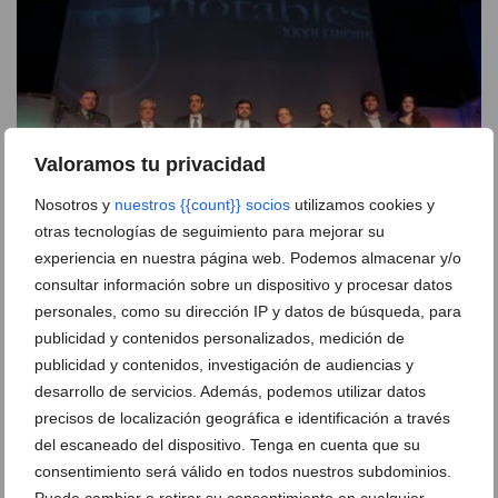
Valoramos tu privacidad
Nosotros y
nuestros {{count}} socios
utilizamos cookies y
otras tecnologías de seguimiento para mejorar su
Radio Dénia reunió a la sociedad dianense en su
experiencia en nuestra página web. Podemos almacenar y/o
entrega de Premios Notables 2012
consultar información sobre un dispositivo y procesar datos
personales, como su dirección IP y datos de búsqueda, para
16 de diciembre de 2012
publicidad y contenidos personalizados, medición de
publicidad y contenidos, investigación de audiencias y
desarrollo de servicios. Además, podemos utilizar datos
precisos de localización geográfica e identificación a través
del escaneado del dispositivo. Tenga en cuenta que su
consentimiento será válido en todos nuestros subdominios.