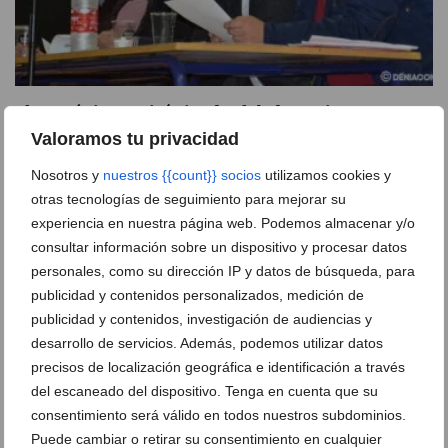
El CD Dénia seguirá siendo club deportivo y no SAD
Valoramos tu privacidad
19 de febrero de 2020
Nosotros y
nuestros {{count}} socios
utilizamos cookies y
otras tecnologías de seguimiento para mejorar su
experiencia en nuestra página web. Podemos almacenar y/o
consultar información sobre un dispositivo y procesar datos
personales, como su dirección IP y datos de búsqueda, para
Ver promociones
publicidad y contenidos personalizados, medición de
publicidad y contenidos, investigación de audiencias y
Ver sorteos
desarrollo de servicios. Además, podemos utilizar datos
Newsletter
precisos de localización geográfica e identificación a través
del escaneado del dispositivo. Tenga en cuenta que su
consentimiento será válido en todos nuestros subdominios.
Puede cambiar o retirar su consentimiento en cualquier