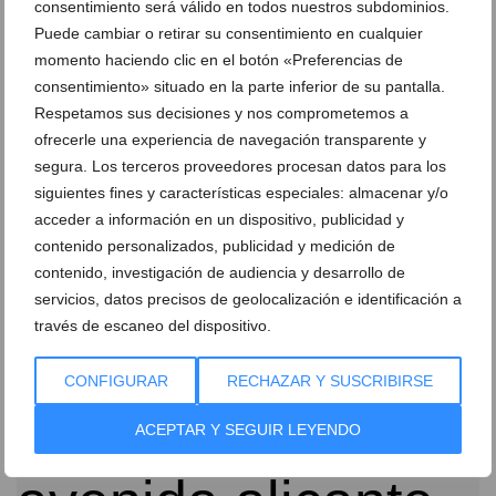
consentimiento será válido en todos nuestros subdominios.
Puede cambiar o retirar su consentimiento en cualquier
momento haciendo clic en el botón «Preferencias de
consentimiento» situado en la parte inferior de su pantalla.
Respetamos sus decisiones y nos comprometemos a
ofrecerle una experiencia de navegación transparente y
segura. Los terceros proveedores procesan datos para los
Medios aéreos sofocan las llamas de un incendio
siguientes fines y características especiales: almacenar y/o
declarado en la zona de les Marines de Dénia
acceder a información en un dispositivo, publicidad y
29 de julio de 2021
contenido personalizados, publicidad y medición de
contenido, investigación de audiencia y desarrollo de
servicios, datos precisos de geolocalización e identificación a
través de escaneo del dispositivo.
CONFIGURAR
RECHAZAR Y SUSCRIBIRSE
ACEPTAR Y SEGUIR LEYENDO