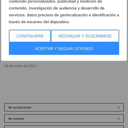
contenido personalizados, publicidad y medición de
contenido, investigación de audiencia y desarrollo de
servicios, datos precisos de geolocalización e identificación a
través de escaneo del dispositivo.
CONFIGURAR
RECHAZAR Y SUSCRIBIRSE
ACEPTAR Y SEGUIR LEYENDO
Buen balance para los equipos cadetes del Dénia
Básquet
26 de enero de 2017
Ver promociones
Ver sorteos