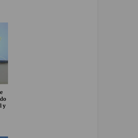
de
ndo
l y