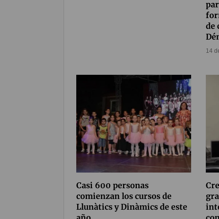
par
for
de
Dé
14 d
Casi 600 personas
Cre
comienzan los cursos de
gra
Llunàtics y Dinàmics de este
int
año
con