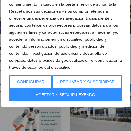
consentimiento» situado en la parte inferior de su pantalla.
Respetamos sus decisiones y nos comprometemos a
ofrecerle una experiencia de navegación transparente y
segura. Los terceros proveedores procesan datos para los
siguientes fines y características especiales: almacenar y/o
acceder a información en un dispositivo, publicidad y
mate en Auxiliar
Aprende informática y
contenido personalizados, publicidad y medición de
inistrativo por tan solo
robótica gracias a los
contenido, investigación de audiencia y desarrollo de
 al mes en Academia La
prácticos cursos de USB
servicios, datos precisos de geolocalización e identificación a
rieta
Formación
través de escaneo del dispositivo.
e febrero de 2018
08 de febrero de 2018
CONFIGURAR
RECHAZAR Y SUSCRIBIRSE
ACEPTAR Y SEGUIR LEYENDO