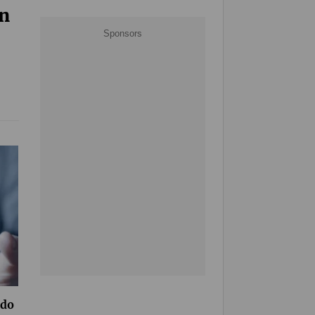
en
ado