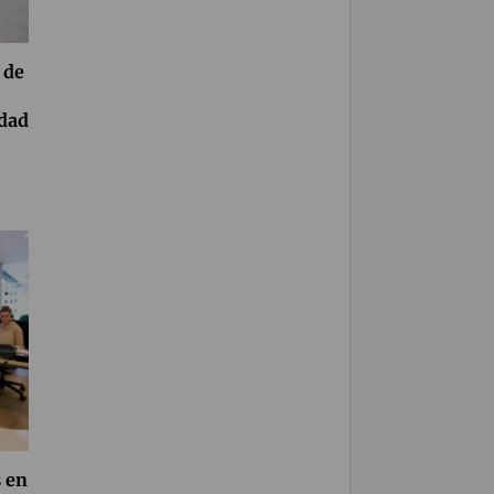
 de
idad
 en