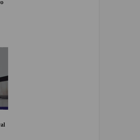
vo
al