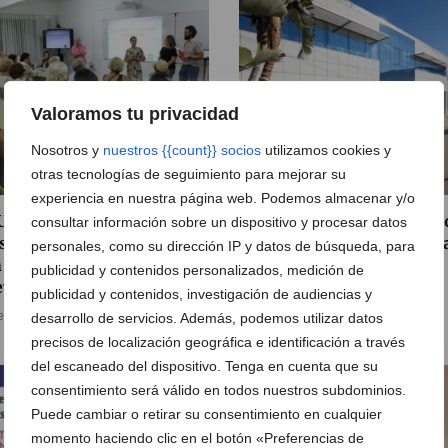
Valoramos tu privacidad
Nosotros y
nuestros {{count}} socios
utilizamos cookies y
otras tecnologías de seguimiento para mejorar su
experiencia en nuestra página web. Podemos almacenar y/o
UNED Senior clausura sus
Ya puedes realizar el Curs
consultar información sobre un dispositivo y procesar datos
sos en Dénia y Benidorm
Nuevo Reglamento genera
personales, como su dirección IP y datos de búsqueda, para
 la mirada puesta en la
de protección de datos en
publicidad y contenidos personalizados, medición de
va edición
Academia la Glorieta
publicidad y contenidos, investigación de audiencias y
e junio de 2018
31 de mayo de 2018
desarrollo de servicios. Además, podemos utilizar datos
precisos de localización geográfica e identificación a través
del escaneado del dispositivo. Tenga en cuenta que su
consentimiento será válido en todos nuestros subdominios.
Puede cambiar o retirar su consentimiento en cualquier
momento haciendo clic en el botón «Preferencias de