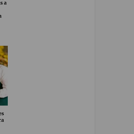
s a
a
es
ra