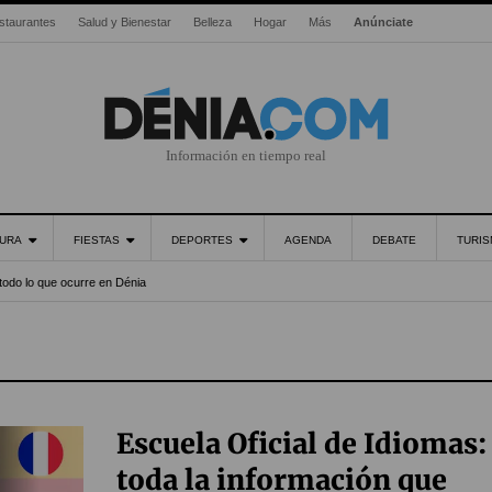
staurantes
Salud y Bienestar
Belleza
Hogar
Más
Anúnciate
Información en tiempo real
URA
FIESTAS
DEPORTES
AGENDA
DEBATE
TURI
todo lo que ocurre en Dénia
Escuela Oficial de Idiomas:
toda la información que