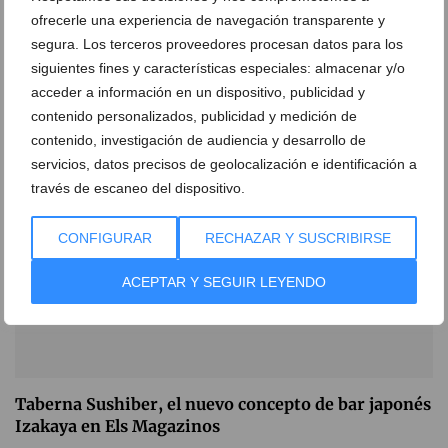
ofrecerle una experiencia de navegación transparente y
Sushi a domicilio para Dénia y la comarca con
segura. Los terceros proveedores procesan datos para los
Taberna Sushiber
siguientes fines y características especiales: almacenar y/o
04 de agosto de 2020
acceder a información en un dispositivo, publicidad y
contenido personalizados, publicidad y medición de
contenido, investigación de audiencia y desarrollo de
servicios, datos precisos de geolocalización e identificación a
través de escaneo del dispositivo.
CONFIGURAR
RECHAZAR Y SUSCRIBIRSE
ACEPTAR Y SEGUIR LEYENDO
Taberna Sushiber, el nuevo concepto de bar japonés
Izakaya en Els Magazinos