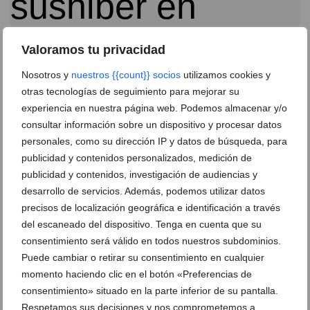
Valoramos tu privacidad
El restaurante japonés Sushiber abre un nuevo local
Nosotros y
nuestros {{count}} socios
utilizamos cookies y
en Paseo Saladar, 34
otras tecnologías de seguimiento para mejorar su
04 de agosto de 2021
experiencia en nuestra página web. Podemos almacenar y/o
consultar información sobre un dispositivo y procesar datos
personales, como su dirección IP y datos de búsqueda, para
publicidad y contenidos personalizados, medición de
publicidad y contenidos, investigación de audiencias y
desarrollo de servicios. Además, podemos utilizar datos
precisos de localización geográfica e identificación a través
del escaneado del dispositivo. Tenga en cuenta que su
consentimiento será válido en todos nuestros subdominios.
Puede cambiar o retirar su consentimiento en cualquier
momento haciendo clic en el botón «Preferencias de
consentimiento» situado en la parte inferior de su pantalla.
Respetamos sus decisiones y nos comprometemos a