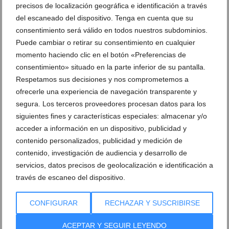
precisos de localización geográfica e identificación a través
del escaneado del dispositivo. Tenga en cuenta que su
consentimiento será válido en todos nuestros subdominios.
Tu carnet de moto en Dénia de la forma más amena
Puede cambiar o retirar su consentimiento en cualquier
con Autoescuela Guillem
momento haciendo clic en el botón «Preferencias de
14 de abril de 2021
consentimiento» situado en la parte inferior de su pantalla.
Respetamos sus decisiones y nos comprometemos a
ofrecerle una experiencia de navegación transparente y
segura. Los terceros proveedores procesan datos para los
siguientes fines y características especiales: almacenar y/o
acceder a información en un dispositivo, publicidad y
contenido personalizados, publicidad y medición de
contenido, investigación de audiencia y desarrollo de
servicios, datos precisos de geolocalización e identificación a
través de escaneo del dispositivo.
CONFIGURAR
RECHAZAR Y SUSCRIBIRSE
Haz prácticas con un coche automático en
ACEPTAR Y SEGUIR LEYENDO