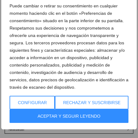
Puede cambiar o retirar su consentimiento en cualquier
11 de abril de 2018
momento haciendo clic en el botón «Preferencias de
consentimiento» situado en la parte inferior de su pantalla.
AKI
Respetamos sus decisiones y nos comprometemos a
08 de noviembre de 2017
ofrecerle una experiencia de navegación transparente y
segura. Los terceros proveedores procesan datos para los
siguientes fines y características especiales: almacenar y/o
Pinturas Bumar
acceder a información en un dispositivo, publicidad y
01 de julio de 2015
contenido personalizados, publicidad y medición de
contenido, investigación de audiencia y desarrollo de
servicios, datos precisos de geolocalización e identificación a
través de escaneo del dispositivo.
CONFIGURAR
RECHAZAR Y SUSCRIBIRSE
Ver promociones
ACEPTAR Y SEGUIR LEYENDO
Ver sorteos
Newsletter