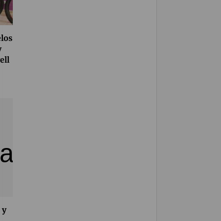
los
y
ell
 y