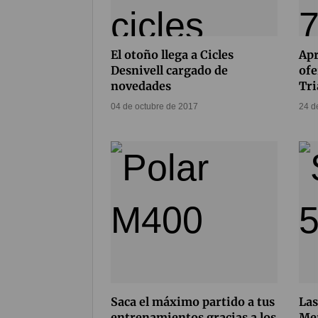
El otoño llega a Cicles
Apr
Desnivell cargado de
ofe
novedades
Tri
04 de octubre de 2017
24 d
Saca el máximo partido a tus
Las
entrenamientos gracias a los
Mer