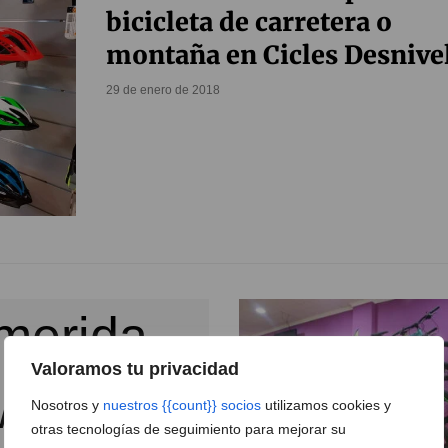
bicicleta de carretera o
montaña en Cicles Desnive
29 de enero de 2018
Valoramos tu privacidad
Nosotros y
nuestros {{count}} socios
utilizamos cookies y
otras tecnologías de seguimiento para mejorar su