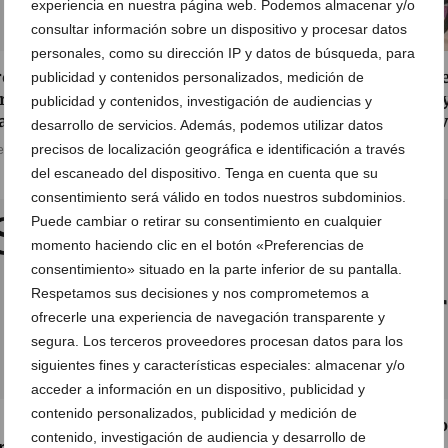
experiencia en nuestra página web. Podemos almacenar y/o
consultar información sobre un dispositivo y procesar datos
personales, como su dirección IP y datos de búsqueda, para
ovecha las fantásticas
Descubre los nuevos mode
publicidad y contenidos personalizados, medición de
rtas en bicicletas de
de bicicletas de montaña 
publicidad y contenidos, investigación de audiencias y
atlón en Cicles Desnivell
carretera en Cicles Desniv
desarrollo de servicios. Además, podemos utilizar datos
precisos de localización geográfica e identificación a través
e enero de 2017
28 de septiembre de 2016
del escaneado del dispositivo. Tenga en cuenta que su
consentimiento será válido en todos nuestros subdominios.
Puede cambiar o retirar su consentimiento en cualquier
momento haciendo clic en el botón «Preferencias de
consentimiento» situado en la parte inferior de su pantalla.
Respetamos sus decisiones y nos comprometemos a
ofrecerle una experiencia de navegación transparente y
segura. Los terceros proveedores procesan datos para los
siguientes fines y características especiales: almacenar y/o
acceder a información en un dispositivo, publicidad y
contenido personalizados, publicidad y medición de
 nuevas bicicletas de
Aprovecha el buen tiempo
contenido, investigación de audiencia y desarrollo de
ida llegan a Cicles
estrena bicicleta