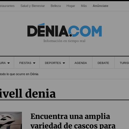
staurantes
Salud y Bienestar
Belleza
Hogar
Más
Anúnciate
Información en tiempo real
URA
FIESTAS
DEPORTES
AGENDA
DEBATE
TURI
todo lo que ocurre en Dénia
ivell denia
Encuentra una amplia
variedad de cascos para