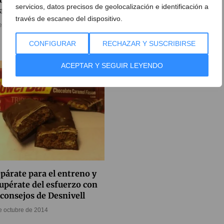
servicios, datos precisos de geolocalización e identificación a
nivell
06 de abril de 2015
través de escaneo del dispositivo.
e octubre de 2015
CONFIGURAR
RECHAZAR Y SUSCRIBIRSE
Cicles Desnivell
ACEPTAR Y SEGUIR LEYENDO
12 de noviembre de 2013
párate para el entreno y
upérate del esfuerzo con
 consejos de Desnivell
e octubre de 2014