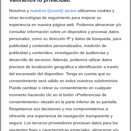
Nosotros y
nuestros {{count}} socios
utilizamos cookies y
otras tecnologías de seguimiento para mejorar su
experiencia en nuestra página web. Podemos almacenar y/o
consultar información sobre un dispositivo y procesar datos
personales, como su dirección IP y datos de búsqueda, para
publicidad y contenidos personalizados, medición de
publicidad y contenidos, investigación de audiencias y
desarrollo de servicios. Además, podemos utilizar datos
precisos de localización geográfica e identificación a través
del escaneado del dispositivo. Tenga en cuenta que su
La XVIII Copa del Canal fue para la embarcación
consentimiento será válido en todos nuestros subdominios.
“Trabuco”
Puede cambiar o retirar su consentimiento en cualquier
13 de octubre de 2014
momento haciendo clic en el botón «Preferencias de
consentimiento» situado en la parte inferior de su pantalla.
Respetamos sus decisiones y nos comprometemos a
ofrecerle una experiencia de navegación transparente y
segura. Los terceros proveedores procesan datos para los
siguientes fines y características especiales: almacenar y/o