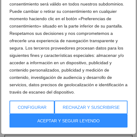
consentimiento será válido en todos nuestros subdominios.
Puede cambiar o retirar su consentimiento en cualquier
momento haciendo clic en el botón «Preferencias de
consentimiento» situado en la parte inferior de su pantalla.
Respetamos sus decisiones y nos comprometemos a
ofrecerle una experiencia de navegación transparente y
segura. Los terceros proveedores procesan datos para los
La final del Torneo Lacoste Promesas de golf se
siguientes fines y características especiales: almacenar y/o
disputa en La Sella
acceder a información en un dispositivo, publicidad y
contenido personalizados, publicidad y medición de
02 de diciembre de 2012
contenido, investigación de audiencia y desarrollo de
servicios, datos precisos de geolocalización e identificación a
través de escaneo del dispositivo.
CONFIGURAR
RECHAZAR Y SUSCRIBIRSE
Ver promociones
ACEPTAR Y SEGUIR LEYENDO
Ver sorteos