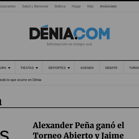
staurantes
Salud y Bienestar
Belleza
Hogar
Más
Anúnciate
Información en tiempo real
URA
FIESTAS
DEPORTES
AGENDA
DEBATE
TURI
todo lo que ocurre en Dénia
a
Alexander Peña ganó el
Torneo Abierto y Jaime