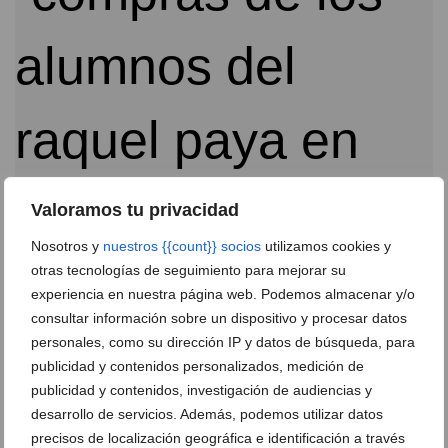
Valoramos tu privacidad
El Raquel Payà adquiere nuevo material gracias a la
Nosotros y
nuestros {{count}} socios
utilizamos cookies y
donación de Portal de la Marina
otras tecnologías de seguimiento para mejorar su
07 de noviembre de 2016
experiencia en nuestra página web. Podemos almacenar y/o
consultar información sobre un dispositivo y procesar datos
personales, como su dirección IP y datos de búsqueda, para
publicidad y contenidos personalizados, medición de
publicidad y contenidos, investigación de audiencias y
desarrollo de servicios. Además, podemos utilizar datos
Ver promociones
precisos de localización geográfica e identificación a través