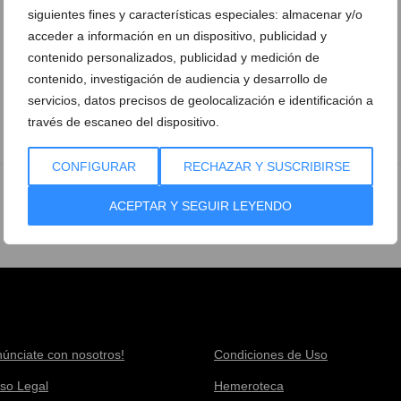
siguientes fines y características especiales: almacenar y/o
acceder a información en un dispositivo, publicidad y
contenido personalizados, publicidad y medición de
contenido, investigación de audiencia y desarrollo de
servicios, datos precisos de geolocalización e identificación a
través de escaneo del dispositivo.
CONFIGURAR
RECHAZAR Y SUSCRIBIRSE
ACEPTAR Y SEGUIR LEYENDO
núnciate con nosotros!
Condiciones de Uso
iso Legal
Hemeroteca