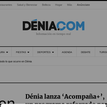
staurantes
Salud y Bienestar
Belleza
Hogar
Más
Anúnciate
Información en tiempo real
URA
FIESTAS
DEPORTES
AGENDA
DEBATE
TURI
todo lo que ocurre en Dénia
Dénia lanza ‘Acompaña+’,
un programa reforzado pa